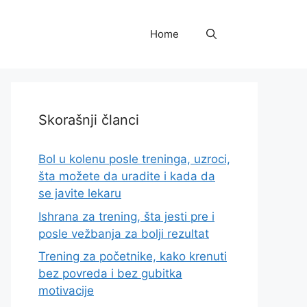
Home
Skorašnji članci
Bol u kolenu posle treninga, uzroci,
šta možete da uradite i kada da
se javite lekaru
Ishrana za trening, šta jesti pre i
posle vežbanja za bolji rezultat
Trening za početnike, kako krenuti
bez povreda i bez gubitka
motivacije