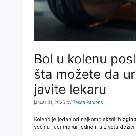
Bol u kolenu posl
šta možete da ur
javite lekaru
januar 31, 2026
by
Tessa Parsons
Koleno je jedan od najkompleksnijih
zglo
većina ljudi makar jednom u životu doživi