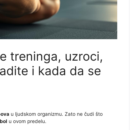
e treninga, uzroci,
adite i kada da se
bova
u ljudskom organizmu. Zato ne čudi što
bol
u ovom predelu.