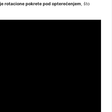
e rotacione pokrete pod opterećenjem
, što