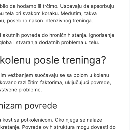
, bilo da hodamo ili trčimo. Uspevaju da apsorbuju
žinu tela pri svakom koraku. Međutim, takva
nu, posebno nakon intenzivnog treninga.
od akutnih povreda do hroničnih stanja. Ignorisanje
loba i stvaranja dodatnih problema u telu.
 kolenu posle treninga?
ovnim vežbanjem suočavaju se sa bolom u kolenu
ovano različitim faktorima, uključujući povrede,
avstvene probleme.
anizam povrede
u kost sa potkolenicom. Oko njega se nalaze
u kretanje. Povrede ovih struktura mogu dovesti do