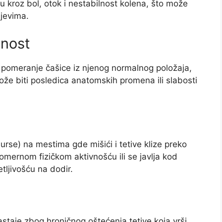
 kroz bol, otok i nestabilnost kolena, što može
ajevima.
lnost
i pomeranje čašice iz njenog normalnog položaja,
ože biti posledica anatomskih promena ili slabosti
burse) na mestima gde mišići i tetive klize preko
omernom fizičkom aktivnošću ili se javlja kod
ljivošću na dodir.
nastaje zbog hroničnog oštećenja tetive koja vrši