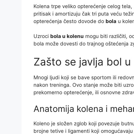
Kolena trpe veliko opterećenje celog tela
pritisak i amortizuju čak tri puta veću te
opterećenja često dovode do
bola
u kole
Uzroci
bola u kolenu
mogu biti različiti, 
bola može dovesti do trajnog oštećenja zg
Zašto se javlja bol u
Mnogi ljudi koji se bave sportom ili red
nakon treninga. Ovo stanje može biti uzrok
prekomerno opterećenje, ili osnovne zdr
Anatomija kolena i meh
Koleno je složen zglob koji povezuje butn
brojne tetive i ligamenti koji omogućavaj