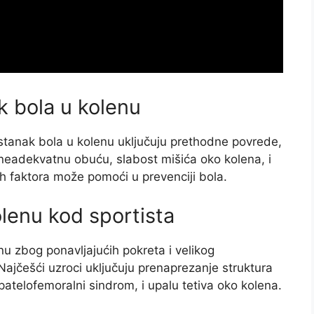
k bola u kolenu
astanak bola u kolenu uključuju prethodne povrede,
neadekvatnu obuću, slabost mišića oko kolena, i
h faktora može pomoći u prevenciji bola.
olenu kod sportista
nu zbog ponavljajućih pokreta i velikog
Najčešći uzroci uključuju prenaprezanje struktura
atelofemoralni sindrom, i upalu tetiva oko kolena.