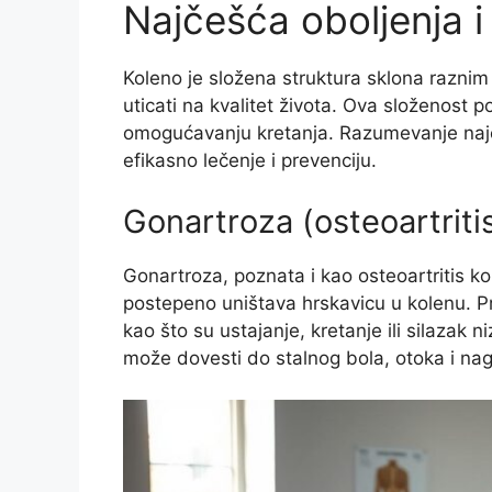
Najčešća oboljenja 
Koleno je složena struktura sklona razni
uticati na kvalitet života. Ova složenost p
omogućavanju kretanja. Razumevanje najče
efikasno lečenje i prevenciju.
Gonartroza (osteoartriti
Gonartroza, poznata i kao osteoartritis k
postepeno uništava hrskavicu u kolenu. Prv
kao što su ustajanje, kretanje ili silazak 
može dovesti do stalnog bola, otoka i nag