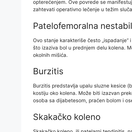
opterećenjem. Ove povrede se manifestuju
zahtevati operativno lečenje u težim sluč
Patelofemoralna nestabi
Ovo stanje karakteriše često „ispadanje“ 
što izaziva bol u prednjem delu kolena. M
okolnih mišića.
Burzitis
Burzitis predstavlja upalu sluzne kesice (
kostiju oko kolena. Može biti izazvan prek
osoba sa dijabetesom, praćen bolom i oset
Skakačko koleno
Skakačko koleno, ili patelarni tendinitis, 