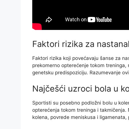
Faktori rizika za nastana
Faktori rizika koji povećavaju šanse za n
prekomerno opterećenje tokom treninga, 
genetsku predispoziciju. Razumevanje ovi
Najčešći uzroci bola u k
Sportisti su posebno podložni bolu u kole
opterećenja tokom treninga i takmičenja. 
kolena, povrede meniskusa i ligamenata, p