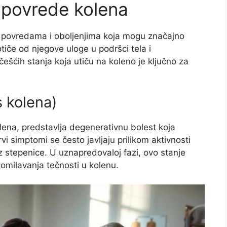
i povrede kolena
m povredama i oboljenjima koja mogu značajno
otiče od njegove uloge u podršci tela i
šćih stanja koja utiču na koleno je ključno za
s kolena)
olena, predstavlja degenerativnu bolest koja
i simptomi se često javljaju prilikom aktivnosti
niz stepenice. U uznapredovaloj fazi, ovo stanje
omilavanja tečnosti u kolenu.