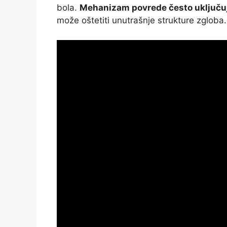
bola.
Mehanizam povrede često uključuj
može oštetiti unutrašnje strukture zgloba.